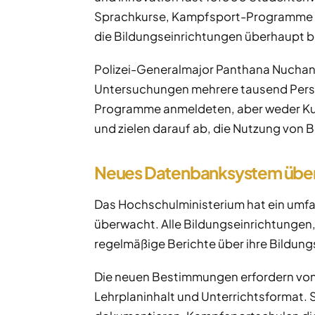
Sprachkurse, Kampfsport-Programme od
die Bildungseinrichtungen überhaupt 
Polizei-Generalmajor Panthana Nuchana
Untersuchungen mehrere tausend Person
Programme anmeldeten, aber weder Kurs
und zielen darauf ab, die Nutzung von Bi
Neues Datenbanksystem übe
Das Hochschulministerium hat ein umf
überwacht. Alle Bildungseinrichtunge
regelmäßige Berichte über ihre Bildun
Die neuen Bestimmungen erfordern von 
Lehrplaninhalt und Unterrichtsformat.