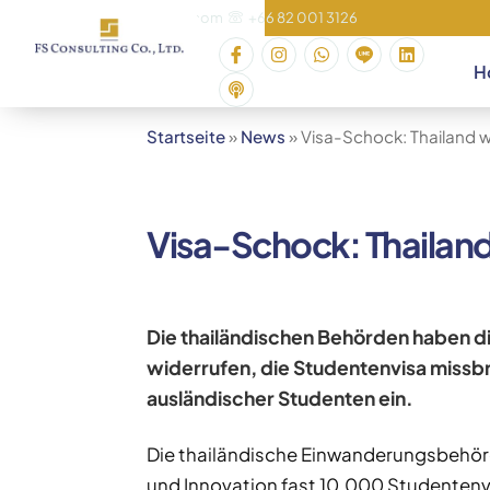
office@fsconsultings.com
+66 82 001 3126
H
Startseite
»
News
» Visa-Schock: Thailand 
Visa-Schock: Thailan
Die thailändischen Behörden haben d
widerrufen, die Studentenvisa missb
ausländischer Studenten ein.
Die thailändische Einwanderungsbehör
und Innovation fast 10.000 Studentenvi