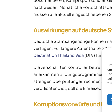
dokumentieren, Kampfsportschulen die 
nachweisen. Monatliche Fortschrittsbe
müssen alle aktuell eingeschriebenen 
Auswirkungen auf deutsche S
Deutsche Staatsangehörige können nach w
verfügen. Für längere Aufenthalte oder
Destination Thailand Visa
(DTV) für dig
Um 
Die verschärften Kontrollen betreffen 
um 
anerkannten Bildungsprogrammen teil
Tec
auf
strengen Überprüfungen rechnen. Das
zur
verpflichtend ist, soll die Einreiseprozes
Korruptionsvorwürfe und lauf