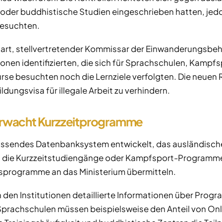
er buddhistische Studien eingeschrieben hatten, jedoc
besuchten.
rt, stellvertretender Kommissar der Einwanderungsbeh
en identifizierten, die sich für Sprachschulen, Kampfs
e besuchten noch die Lernziele verfolgten. Die neuen R
ldungsvisa für illegale Arbeit zu verhindern.
rwacht Kurzzeitprogramme
assendes Datenbanksystem entwickelt, das ausländisch
n, die Kurzzeitstudiengänge oder Kampfsport-Programme
gsprogramme an das Ministerium übermitteln.
den Institutionen detaillierte Informationen über Prog
 Sprachschulen müssen beispielsweise den Anteil von On