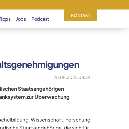
KONTAKT
Tipps
Jobs
Podcast
haltsgenehmigungen
28.08.2025 08:34
dischen Staatsangehörigen
enbanksystem zur Überwachung
schulbildung, Wissenschaft, Forschung
ändische Staatsangehörige, die sich für