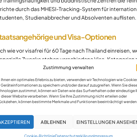
Trainingshäufigkeit und buddhistische Zentren die Tei
richte durch das MHESI-Tracking-System für internationa
Studenten, Studienabbrecher und Absolventen auflisten.
taatsangehörige und Visa-Optionen
ie vor visafrei für 60 Tage nach Thailand einreisen, we
 spezielle Zwecke stehen verschiedene Visa-Kategorien 
Zustimmung verwalten
itale Nomaden.
Ihnen ein optimales Erlebnis zu bieten, verwenden wir Technologien wie Cookies
hauptsächlich Non-Immigrant ED-Visa für Bildungszwecke
Geräteinformationen zu speichern und/oder darauf zuzugreifen. Wenn Sie dies
nehmen möchten, können weiterhin entsprechende Visa 
hnologien zustimmst, können wir Daten wie das Surfverhalten oder eindeutige 
 dieser Website verarbeiten. Wenn Sie Ihre Zustimmung nicht erteilen oder
 neue
Electronic Travel Authorization (ETA)-System
, das 
ückziehen, können bestimmte Merkmale und Funktionen beeinträchtigt werden
se zusätzlich digitalisieren.
AKZEPTIEREN
ABLEHNEN
EINSTELLUNGEN ANSEHE
ende Ermittlungen
Cookie-Richtlinie
Datenschutzerklärung
Impressum