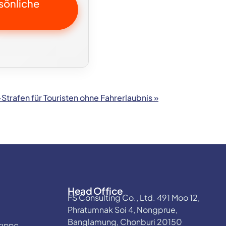
rsönliche
trafen für Touristen ohne Fahrerlaubnis »
Head Office
FS Consulting Co., Ltd. 491 Moo 12,
Phratumnak Soi 4, Nongprue,
Banglamung, Chonburi 20150