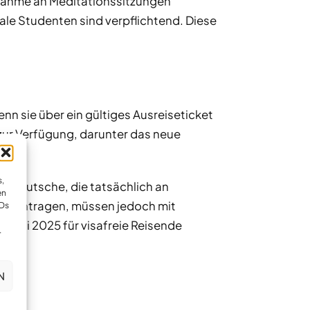
lnahme an Meditationssitzungen
le Studenten sind verpflichtend. Diese
nn sie über ein gültiges Ausreiseticket
zur Verfügung, darunter das neue
,
. Deutsche, die tatsächlich an
en
beantragen, müssen jedoch mit
IDs
ab Juni 2025 für visafreie Reisende
.
N