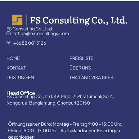
FS Consulting Co., Ltd.
office@fsconsultings.com
+66 82 001 3126
HOME
PREISLISTE
KONTAKT
ÜBER UNS
LEISTUNGEN
THAILAND VISA TIPPS
Head Office
FS Consulting Co., Ltd. 491 Moo 12, Phratumnak Soi 4,
Nongprue, Banglamung, Chonburi 20150
Öffnungszeiten Büro: Montag – Freitag 9:00 – 15:00 Uhr,
Online 15:00 – 17:00 Uhr – An thailändischen Feiertagen
geschlossen