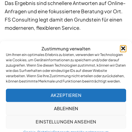
Das Ergebnis sind schnellere Antworten auf Online-
Anfragen und eine fokussiertere Beratung vor Ort.
FS Consulting legt damit den Grundstein für einen
moderneren, flexibleren Service.
Das bedeutet für Sie
Zustimmung verwalten
Um Ihnen ein optimales Erlebnis zu bieten, verwenden wir Technologien
Für Kunden ändert sich im Alltag wenig. Wer einen
wie Cookies, um Geräteinformationen zu speichern und/oder darauf
zuzugreifen. Wenn Sie diesen Technologien zustimmst, können wir Daten
Termin im Büro braucht,
Vereinbart einen Termin
wie das Surfverhalten oder eindeutige IDs auf dieser Website
online
oder kommt einfach zwischen 9 und 15 Uhr
verarbeiten. Wenn Sie Ihre Zustimmung nicht erteilen oder zurückziehen,
können bestimmte Merkmale und Funktionen beeinträchtigt werden.
vorbei. Wer lieber digital kommuniziert, kann das wie
gewohnt tun und profitiert künftig von schnelleren
AKZEPTIEREN
Reaktionszeiten. Die Kontaktdaten bleiben gleich,
ABLEHNEN
die Erreichbarkeit wird sogar besser. FS Consulting
ist weiterhin Ihr Ansprechpartner für Visa,
EINSTELLUNGEN ANSEHEN
Bankkonten, Führerscheine und alle