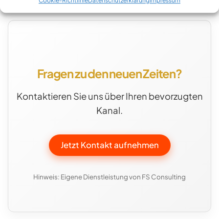
Cookie-Richtlinie
Datenschutzerklärung
Impressum
Behördengänge in Thailand.
Fragen zu den neuen Zeiten?
Kontaktieren Sie uns über Ihren bevorzugten
Kanal.
Jetzt Kontakt aufnehmen
Hinweis: Eigene Dienstleistung von FS Consulting